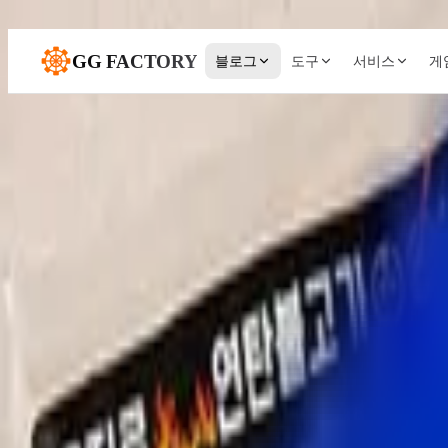
본문으로 건너뛰기
GG FACTORY
블로그
도구
서비스
게
홈
블로그
기술 블로그
package.json의 종속성을 최신버전으로 유지하자 pack
package.json의 종속성을 최신버전으로 유
KUKJIN LEE
·
2024년 2월 18일
package.json에서 사용 가능한 업데이트를 보여줍