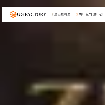
본문으로 건너뛰기
GG FACTORY
로스트아크
마비노기 모바일
GG FACTORY의
게임과 콘텐츠
게임 공략·데이터·계산기를 한 곳에서 제공합니다
Games
로스트아크
MMORPG
마비노기 모바일
MMORPG
디아블로 IV